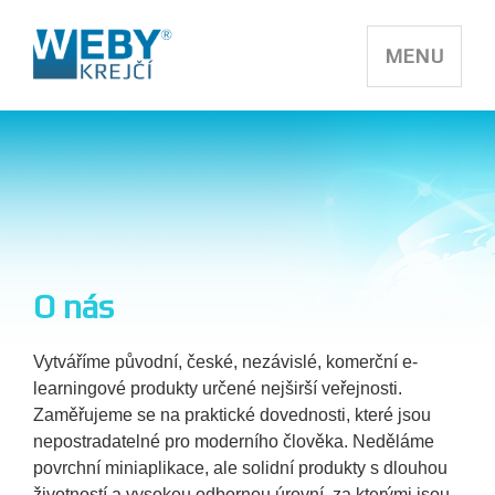
MENU
O nás
Vytváříme původní, české, nezávislé, komerční e-
learningové produkty určené nejširší veřejnosti.
Zaměřujeme se na praktické dovednosti, které jsou
nepostradatelné pro moderního člověka. Neděláme
povrchní miniaplikace, ale solidní produkty s dlouhou
životností a vysokou odbornou úrovní, za kterými jsou