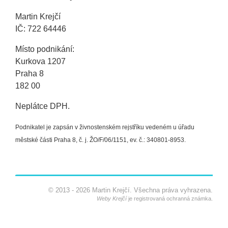
Martin Krejčí
IČ: 722 64446
Místo podnikání:
Kurkova 1207
Praha 8
182 00
Neplátce DPH.
Podnikatel je zapsán v živnostenském rejstříku vedeném u úřadu
městské části Praha 8, č. j. ŽO/F/06/1151, ev. č.: 340801-8953.
©
2013 - 2026 Martin Krejčí. Všechna práva vyhrazena.
Weby Krejčí
je registrovaná ochranná známka.