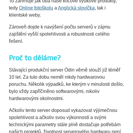
To zahrnuje jak oba naše klíčové výukové produkty,
tedy
Online fotoškolu
a
Anglická slovíčka
, tak i
klientské weby.
Zároveň dojde k navýšení počtu serverů v zájmu
zajištění vyšší spolehlivosti a robustnosti celého
řešení.
Proč to děláme?
Stávající produkční server Ódin věrně slouží již téměř
10 let. Za tuto dobu neměl nikdy hardwarovou
poruchu. Několik výpadků, ke kterým v minulosti došlo,
bylo vždy zapříčiněno softwarovými, nikoliv
hardwarovými okolnostmi.
Ačkoliv tento server doposud vykazoval výjimečnou
spolehlivost a ačkoliv svou výkonností a svými
technickými parametry stále plně dostačuje potřebám
našich projektů, životnost serverového hardwaru není