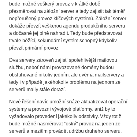
bude možné veškerý provoz v krátké době
přesměrovat na záložní server a tedy zajistit tak téměř
nepřerušený provoz klíčových systémů. Záložní server
dokáže převzít veškerou agendu produkčního serveru
a dočasně jej plně nahradit. Tedy bude představovat
trvale běžící, sekundární systém schopný kdykoliv
převzít primární provoz.
Dva servery zároveň zajistí spolehlivější mailovou
službu, neboť námi provozované domény budou
obsluhované nikoliv jedním, ale dvěma mailservery a
tedy i v případě jakéhokoliv problému na jednom ze
serverů maily stále dorazí.
Nové řešení navíc umožní snáze aktualizovat operační
systémy a provozní vývojové platformy, aniž by to
vyžadovalo provedení jakékoliv odstávky. Vždy totiž
bude možné nasměrovat "ostrý" provoz na jeden ze
serverů a mezitím provádět údržbu druhého serveru.