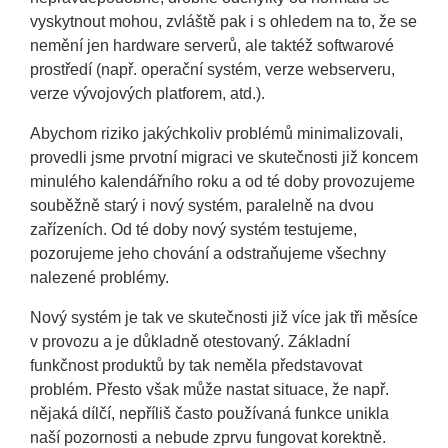
vyskytnout mohou, zvláště pak i s ohledem na to, že se
nemění jen hardware serverů, ale taktéž softwarové
prostředí (např. operační systém, verze webserveru,
verze vývojových platforem, atd.).
Abychom riziko jakýchkoliv problémů minimalizovali,
provedli jsme prvotní migraci ve skutečnosti již koncem
minulého kalendářního roku a od té doby provozujeme
souběžně starý i nový systém, paralelně na dvou
zařízeních. Od té doby nový systém testujeme,
pozorujeme jeho chování a odstraňujeme všechny
nalezené problémy.
Nový systém je tak ve skutečnosti již více jak tři měsíce
v provozu a je důkladně otestovaný. Základní
funkčnost produktů by tak neměla představovat
problém. Přesto však může nastat situace, že např.
nějaká dílčí, nepříliš často používaná funkce unikla
naší pozornosti a nebude zprvu fungovat korektně.