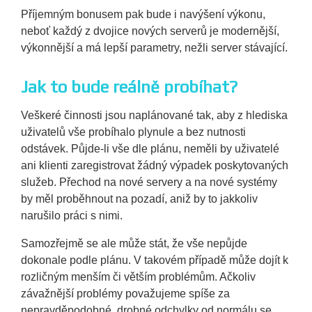
Příjemným bonusem pak bude i navýšení výkonu,
neboť každý z dvojice nových serverů je modernější,
výkonnější a má lepší parametry, nežli server stávající.
Jak to bude reálně probíhat?
Veškeré činnosti jsou naplánované tak, aby z hlediska
uživatelů vše probíhalo plynule a bez nutnosti
odstávek. Půjde-li vše dle plánu, neměli by uživatelé
ani klienti zaregistrovat žádný výpadek poskytovaných
služeb. Přechod na nové servery a na nové systémy
by měl proběhnout na pozadí, aniž by to jakkoliv
narušilo práci s nimi.
Samozřejmě se ale může stát, že vše nepůjde
dokonale podle plánu. V takovém případě může dojít k
rozličným menším či větším problémům. Ačkoliv
závažnější problémy považujeme spíše za
nepravděpodobné, drobné odchylky od normálu se