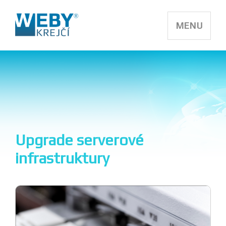
MENU
Upgrade serverové
infrastruktury